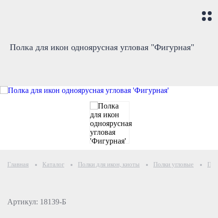
Полка для икон одноярусная угловая "Фигурная"
Главная
Каталог
Полки для икон, киоты
Полки угловые
Пол
Артикул: 18139-Б