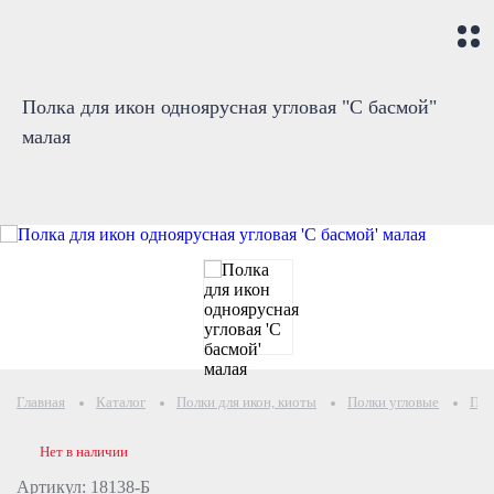
Полка для икон одноярусная угловая "С басмой"
малая
Главная
Каталог
Полки для икон, киоты
Полки угловые
Пол
Нет в наличии
Артикул: 18138-Б