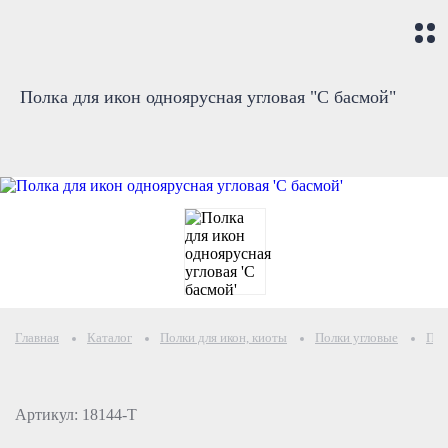
Полка для икон одноярусная угловая "С басмой"
Главная
Каталог
Полки для икон, киоты
Полки угловые
Пол
Артикул: 18144-Т