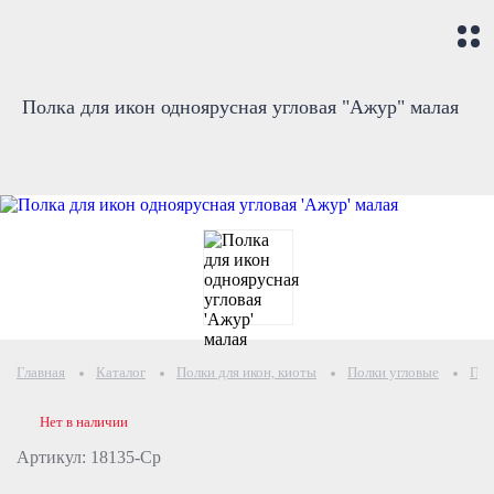
Полка для икон одноярусная угловая "Ажур" малая
Главная
Каталог
Полки для икон, киоты
Полки угловые
Пол
Нет в наличии
Артикул: 18135-Ср