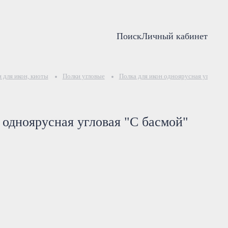
Поиск
Личный кабинет
 для икон, киоты
Полки угловые
Полка для икон одноярусная угловая 
 одноярусная угловая "С басмой"