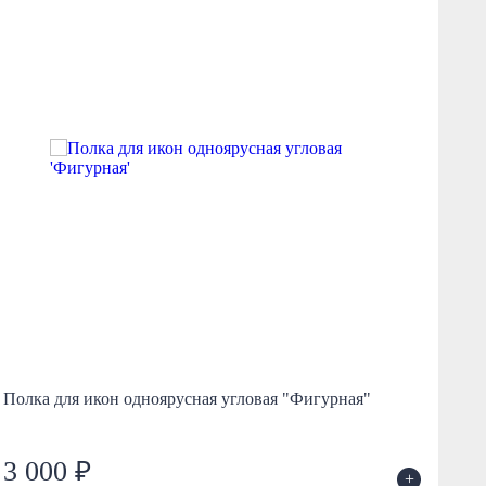
Полка для икон одноярусная угловая "Фигурная"
Пол
3 000 ₽
2
+