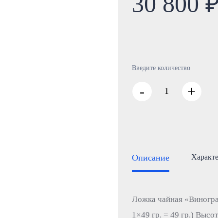
30 800 
Введите количество
-
+
Описание
Характ
Ложка чайная «Виногра
1×49 гр. = 49 гр.) Высо