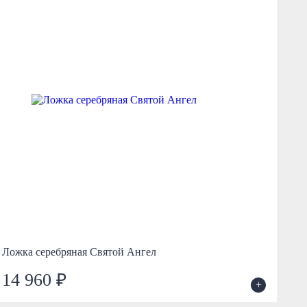
Ложка серебряная Святой Ангел
Ло
14 960 ₽
7
+