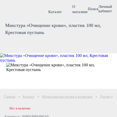
О
Личный
Поиск
кабинет
Каталог
магазине
Микстура «Очищение крови», пластик 100 мл,
Крестовая пустынь
Главная
Каталог
Монастырская аптека и косметика
Для внутре
Нет в наличии
Артикул: 4680188048610