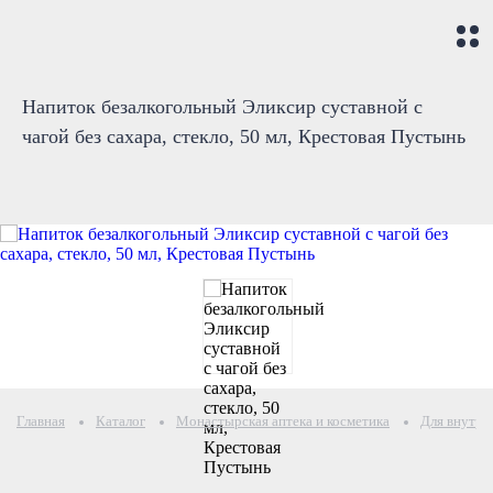
Напиток безалкогольный Эликсир суставной с
чагой без сахара, стекло, 50 мл, Крестовая Пустынь
Главная
Каталог
Монастырская аптека и косметика
Для внутре