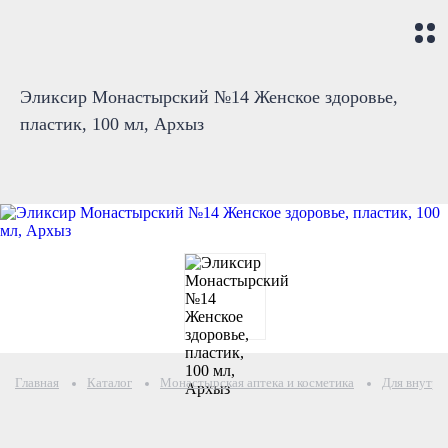
Эликсир Монастырский №14 Женское здоровье,
пластик, 100 мл, Архыз
Главная
Каталог
Монастырская аптека и косметика
Для внутре