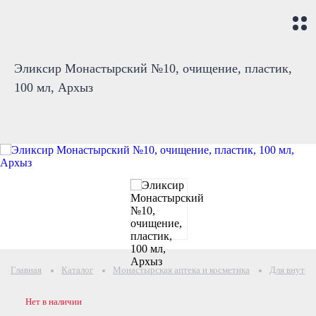
Эликсир Монастырский №10, очищение, пластик,
100 мл, Архыз
Главная
Каталог
Монастырская аптека и косметика
Для внутре
Нет в наличии