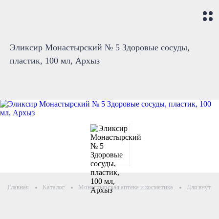
Эликсир Монастырский № 5 Здоровые сосуды,
пластик, 100 мл, Архыз
Главная
Каталог
Монастырская аптека и косметика
Для внутре