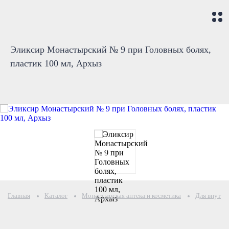
Эликсир Монастырский № 9 при Головных болях,
пластик 100 мл, Архыз
Главная
Каталог
Монастырская аптека и косметика
Для внутре