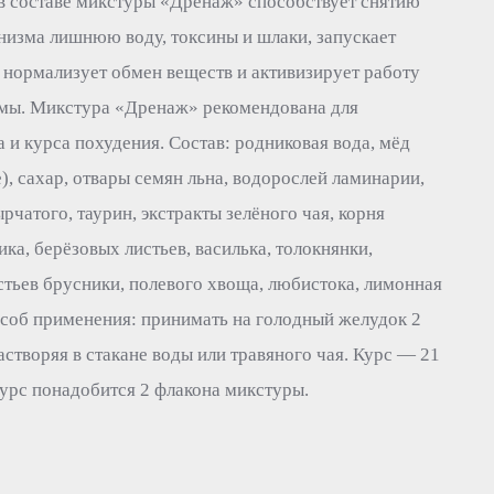
в составе микстуры «Дренаж» способствует снятию
анизма лишнюю воду, токсины и шлаки, запускает
 нормализует обмен веществ и активизирует работу
мы. Микстура «Дренаж» рекомендована для
 и курса похудения. Состав: родниковая вода, мёд
), сахар, отвары семян льна, водорослей ламинарии,
рчатого, таурин, экстракты зелёного чая, корня
ка, берёзовых листьев, василька, толокнянки,
стьев брусники, полевого хвоща, любистока, лимонная
особ применения: принимать на голодный желудок 2
 растворяя в стакане воды или травяного чая. Курс — 21
курс понадобится 2 флакона микстуры.