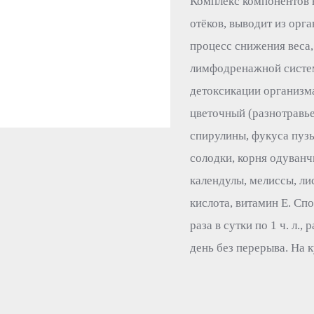
Комплекс компонентов 
отёков, выводит из орг
процесс снижения веса,
лимфодренажной систе
детоксикации организма
цветочный (разнотравье
спирулины, фукуса пузы
солодки, корня одуванчи
календулы, мелиссы, ли
кислота, витамин Е. Сп
раза в сутки по 1 ч. л.,
день без перерыва. На 