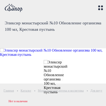
Эликсир монастырский №10 Обновление организма
100 мл, Крестовая пустынь
Главная
Каталог
Монастырская аптека и косметика
Для внутре
Нет в наличии