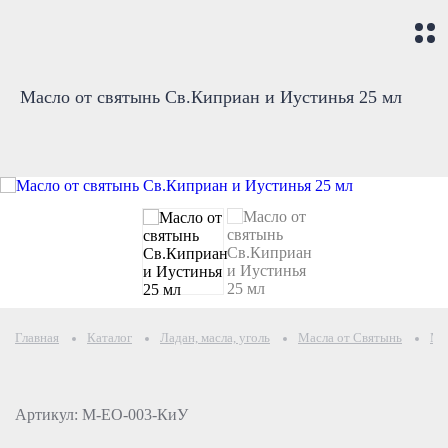
Масло от святынь Св.Киприан и Иустинья 25 мл
Главная
Каталог
Ладан, масла, уголь
Масла от Святынь
Ма
Артикул: М-ЕО-003-КиУ