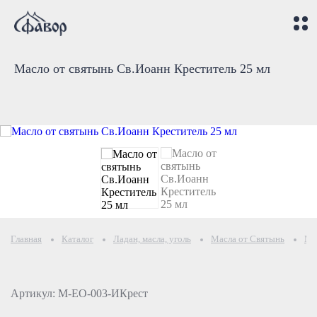
Масло от святынь Св.Иоанн Креститель 25 мл
Главная
Каталог
Ладан, масла, уголь
Масла от Святынь
Ма
Артикул: М-ЕО-003-ИКрест