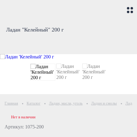
Ладан "Келейный" 200 г
Главная
Каталог
Ладан, масла, уголь
Ладан и смолы
Ладан 
Нет в наличии
Артикул: 1075-200