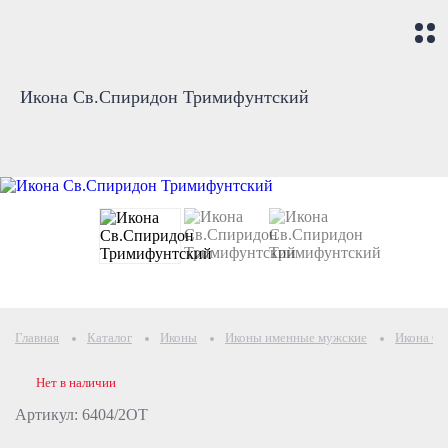
Икона Св.Спиридон Тримифунтский
Главная
Каталог
Иконы
Иконы именные мужские
Икона С
Нет в наличии
Артикул: 6404/2OT