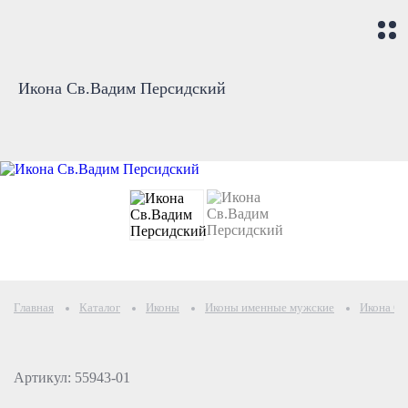
Икона Св.Вадим Персидский
Главная
Каталог
Иконы
Иконы именные мужские
Икона Св
Артикул: 55943-01