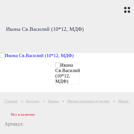
Икона Св.Василий (10*12, МДФ)
Главная
Каталог
Иконы
Иконы именные мужские
Икона Св
Нет в наличии
Артикул: