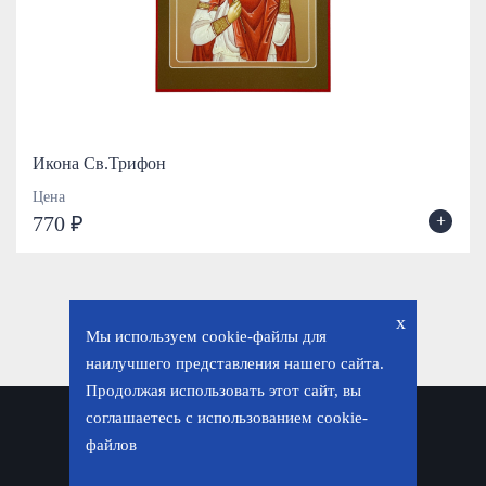
Икона Св.Трифон
Цена
+
770 ₽
x
Мы используем cookie-файлы для
наилучшего представления нашего сайта.
Продолжая использовать этот сайт, вы
соглашаетесь с использованием cookie-
Политика конфиденциальности
файлов
© «Фавор. Магазин православных подарков», 2026