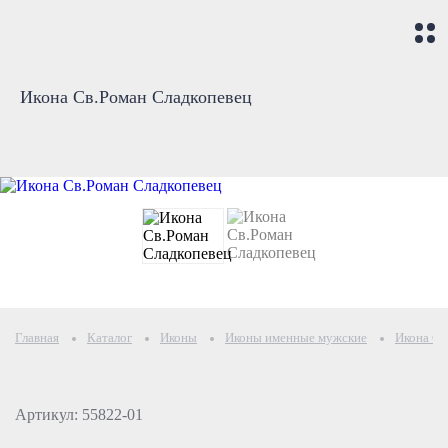
Икона Св.Роман Сладкопевец
Главная
Каталог
Иконы
Иконы именные мужские
Икона Св
Артикул: 55822-01