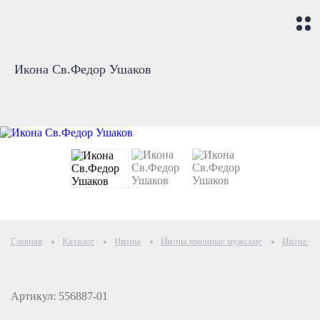
Икона Св.Федор Ушаков
Главная
Каталог
Иконы
Иконы именные мужские
Икона Св
Артикул: 556887-01