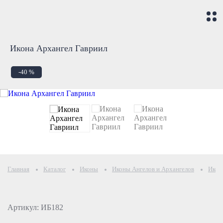
Икона Архангел Гавриил
-40 %
Главная
Каталог
Иконы
Иконы Ангелов и Архангелов
Икон
Артикул: ИБ182