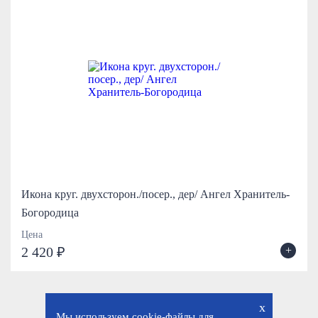
Икона круг. двухсторон./посер., дер/ Ангел Хранитель-
Богородица
Цена
+
2 420 ₽
x
Мы используем cookie-файлы для