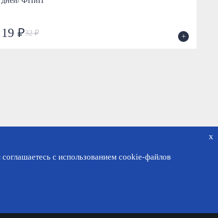
дней/ ФПиП
По
19 ₽
4
32 ₽
+
x
 соглашаетесь с использованием cookie-файлов
чный кабинет
ности