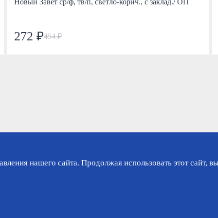
Новый Завет ср/ф, тв/п, светло-корич., с заклад./ ОП
272 ₽
454 ₽
вления нашего сайта. Продолжая использовать этот сайт, вы
зине
Гарантия
Доставка
Контакты
Ли
Политика конфиденциаль