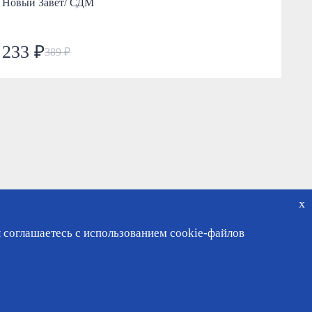
Новый Завет/ СДМ
Апо
233 ₽
7
389 ₽
x
 соглашаетесь с использованием cookie-файлов
чный кабинет
ности