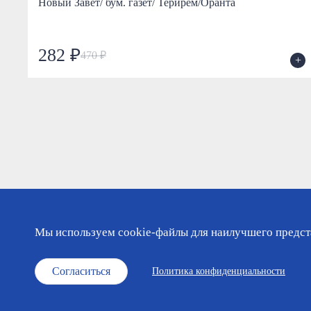
Новый Завет/ бум. газет/ Терирем/Оранта
282 ₽
470 ₽
+
Мы используем cookie-файлы для наилучшего предста
Каталог
Православный календарь
О мага
Согласиться
Политика конфиденциальности
© «Фавор. Магазин православных подарков», 2026