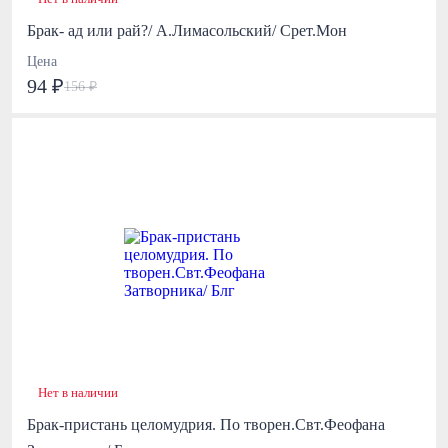
Брак- ад или рай?/ А.Лимасольский/ Срет.Мон
Цена
94 ₽
156 ₽
Нет в наличии
Брак-пристань целомудрия. По творен.Свт.Феофана