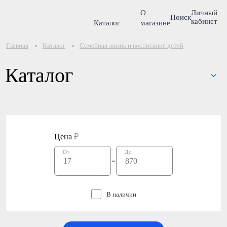
О
Личный
Поиск
кабинет
Каталог
магазине
Главная
Каталог
Семейная жизнь и воспитание детей
Каталог
Цена
₽
От
До
В наличии