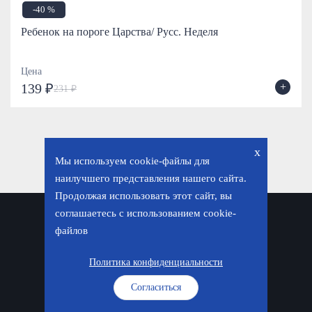
-40 %
Ребенок на пороге Царства/ Русс. Неделя
Цена
+
139 ₽
231 ₽
x
Мы используем cookie-файлы для
наилучшего представления нашего сайта.
Продолжая использовать этот сайт, вы
соглашаетесь с использованием cookie-
Политика конфиденциальности
файлов
© «Фавор. Магазин православных подарков», 2026
Политика конфиденциальности
Согласиться