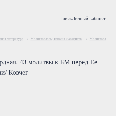
Поиск
Личный кабинет
ная литература
Молитвословы, каноны и акафисты
Молитвословы
рдная. 43 молитвы к БМ перед Ее
и/ Ковчег