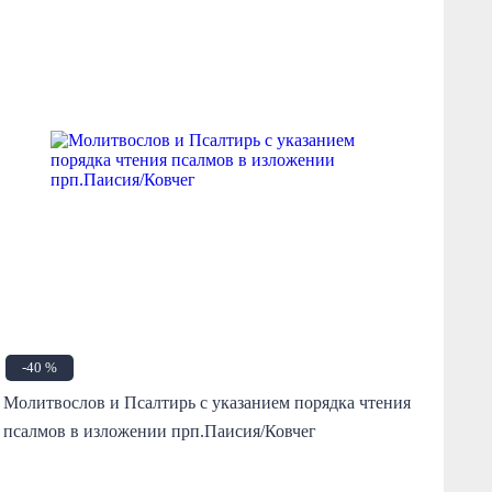
-40 %
Молитвослов и Псалтирь с указанием порядка чтения
Мо
псалмов в изложении прп.Паисия/Ковчег
кр