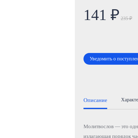
141 ₽
235 ₽
Уведомить о поступле
Описание
Характ
Молитвослов — это одн
излагающая порядок ча