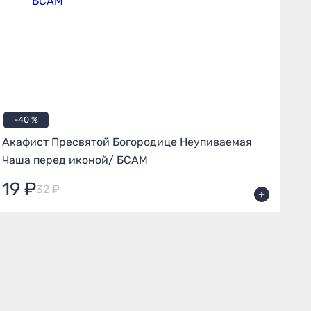
-40 %
Акафист Пресвятой Богородице Неупиваемая
Ак
Чаша перед иконой/ БСАМ
19 ₽
2
32 ₽
+