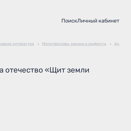
Поиск
Личный кабинет
ховная литература
Молитвословы, каноны и акафисты
Акафист
а отечество «Щит земли