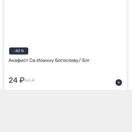
-40 %
Акафист Св.Иоанну Богослову/ Блг
24 ₽
40 ₽
+