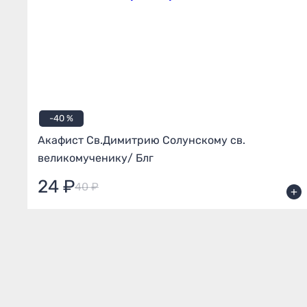
-40 %
Акафист Св.Димитрию Солунскому св.
великомученику/ Блг
24 ₽
40 ₽
+
+