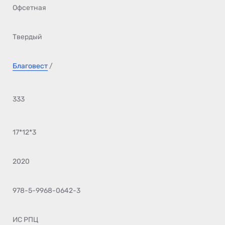
Офсетная
Твердый
Благовест
/
333
17*12*3
2020
978-5-9968-0642-3
ИС РПЦ