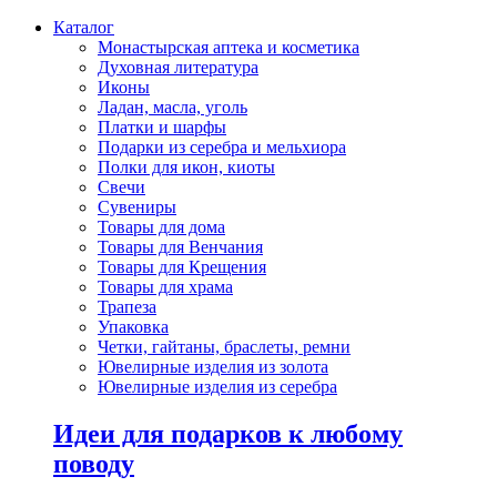
Каталог
Монастырская аптека и косметика
Духовная литература
Иконы
Ладан, масла, уголь
Платки и шарфы
Подарки из серебра и мельхиора
Полки для икон, киоты
Свечи
Сувениры
Товары для дома
Товары для Венчания
Товары для Крещения
Товары для храма
Трапеза
Упаковка
Четки, гайтаны, браслеты, ремни
Ювелирные изделия из золота
Ювелирные изделия из серебра
Идеи для подарков к любому
поводу