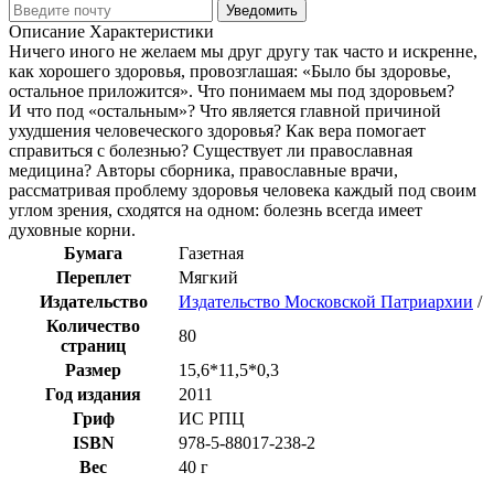
Уведомить
Описание
Характеристики
Ничего иного не желаем мы друг другу так часто и искренне,
как хорошего здоровья, провозглашая: «Было бы здоровье,
остальное приложится». Что понимаем мы под здоровьем?
И что под «остальным»? Что является главной причиной
ухудшения человеческого здоровья? Как вера помогает
справиться с болезнью? Существует ли православная
медицина? Авторы сборника, православные врачи,
рассматривая проблему здоровья человека каждый под своим
углом зрения, сходятся на одном: болезнь всегда имеет
духовные корни.
Бумага
Газетная
Переплет
Мягкий
Издательство
Издательство Московской Патриархии
/
Количество
80
страниц
Размер
15,6*11,5*0,3
Год издания
2011
Гриф
ИС РПЦ
ISBN
978-5-88017-238-2
Вес
40 г