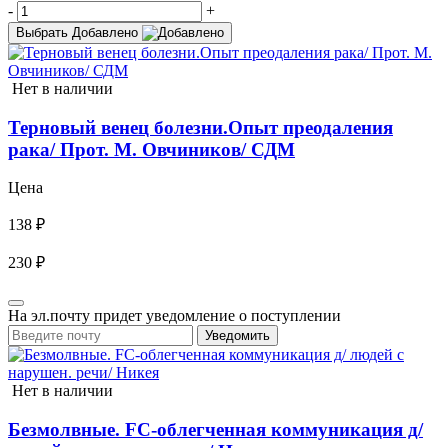
-
+
Выбрать
Добавлено
Нет в наличии
Терновый венец болезни.Опыт преодаления
рака/ Прот. М. Овчиников/ СДМ
Цена
138 ₽
230 ₽
На эл.почту придет уведомление о поступлении
Уведомить
Нет в наличии
Безмолвные. FC-облегченная коммуникация д/