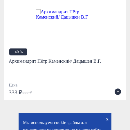
-40 %
Архимандрит Пётр Каменский/ Дацышен В.Г.
Цена
+
333 ₽
555 ₽
x
Мы используем cookie-файлы для
наилучшего представления нашего сайта.