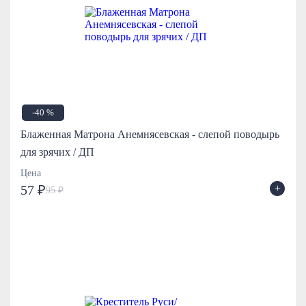
-40 %
Блаженная Матрона Анемнясевская - слепой поводырь
для зрячих / ДП
Цена
+
57 ₽
95 ₽