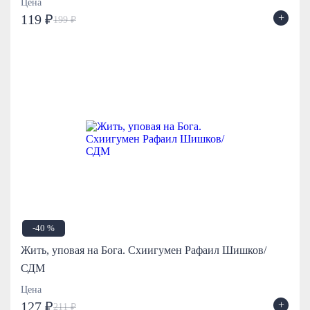
Цена
+
119 ₽
199 ₽
-40 %
Жить, уповая на Бога. Схиигумен Рафаил Шишков/
СДМ
Цена
+
127 ₽
211 ₽