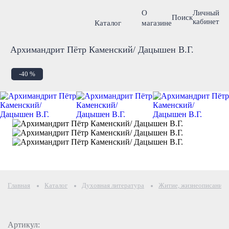
О
Личный
Поиск
кабинет
Каталог
магазине
Архимандрит Пётр Каменский/ Дацышен В.Г.
-40 %
Главная
Каталог
Духовная литература
Житие, жизнеописание
Артикул: