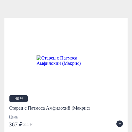
-40 %
Старец с Патмоса Амфилохий (Макрис)
Цена
+
367 ₽
611 ₽