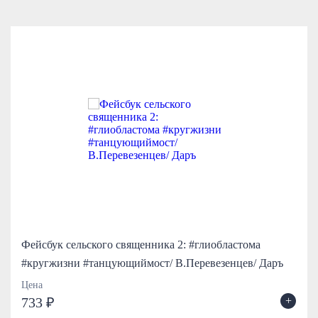
Фейсбук сельского священника 2: #глиобластома
#кругжизни #танцующиймост/ В.Перевезенцев/ Даръ
Цена
+
733 ₽