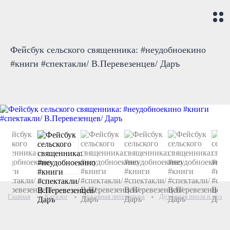
Фейсбук сельского священника: #неудобноекино
#книги #спектакли/ В.Перевезенцев/ Даръ
Главная
Каталог
Духовная литература
Духовная проза и поэзи