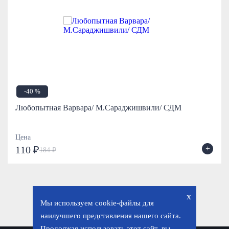
-40 %
Любопытная Варвара/ М.Сараджишвили/ СДМ
Цена
+
110 ₽
184 ₽
x
Мы используем cookie-файлы для
наилучшего представления нашего сайта.
Продолжая использовать этот сайт, вы