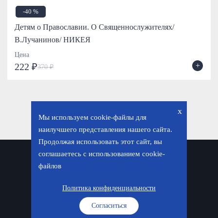
-40 %
Детям о Православии. О Священнослужителях/
В.Лучанинов/ НИКЕЯ
Цена
+
222 ₽
370 ₽
x
Мы используем cookie-файлы для
наилучшего представления нашего сайта.
Продолжая использовать этот сайт, вы
соглашаетесь с использованием cookie-
Политика конфиденциальности
файлов
© «Фавор. Магазин православных подарков», 2026
Политика конфиденциальности
Согласиться