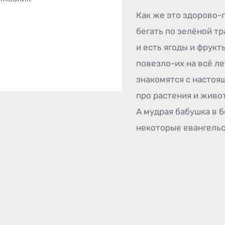
Как же это здорово-
бегать по зелёной тра
и есть ягоды и фрук
повезло-их на всё ле
знакомятся с настоя
про растения и живот
А мудрая бабушка в 
некоторые евангельск