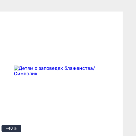
-40 %