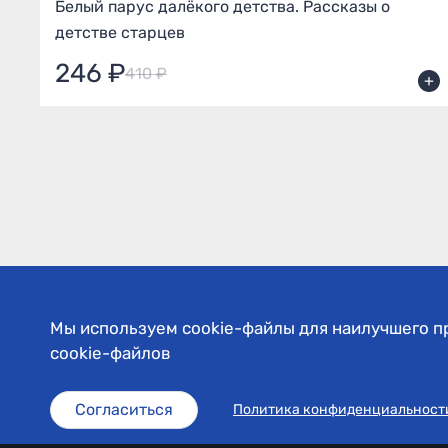
Белый парус далёкого детства. Рассказы о
детстве старцев
246 ₽
410 ₽
+
+
Мы используем cookie-файлы для наилучшего пр
cookie-файлов
Каталог
Православный календарь
О 
Согласиться
Политика конфиденциальност
© «Фавор. Магазин православных подарков», 2026