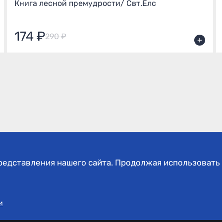
Книга лесной премудрости/ Свт.Елс
174 ₽
290 ₽
+
едставления нашего сайта. Продолжая использовать 
магазине
Гарантия
Доставка
Контакт
и
Политика конфиденциальн