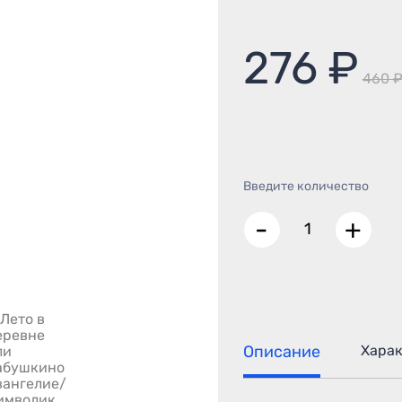
276 ₽
460 
Введите количество
-
+
Описание
Хара