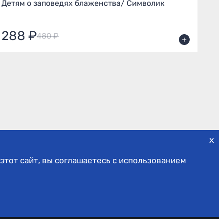
Детям о заповедях блаженства/ Символик
На
288 ₽
1
480 ₽
+
x
этот сайт, вы соглашаетесь с использованием
ы
Личный кабинет
ости