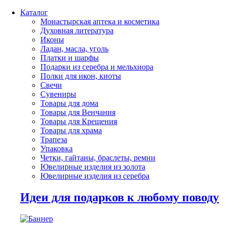
Каталог
Монастырская аптека и косметика
Духовная литература
Иконы
Ладан, масла, уголь
Платки и шарфы
Подарки из серебра и мельхиора
Полки для икон, киоты
Свечи
Сувениры
Товары для дома
Товары для Венчания
Товары для Крещения
Товары для храма
Трапеза
Упаковка
Четки, гайтаны, браслеты, ремни
Ювелирные изделия из золота
Ювелирные изделия из серебра
Идеи для подарков к любому поводу