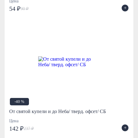
Цена
+
54 ₽
90 ₽
-40 %
От святой купели и до Неба/ тверд. офсет/ СБ
Цена
+
142 ₽
237 ₽