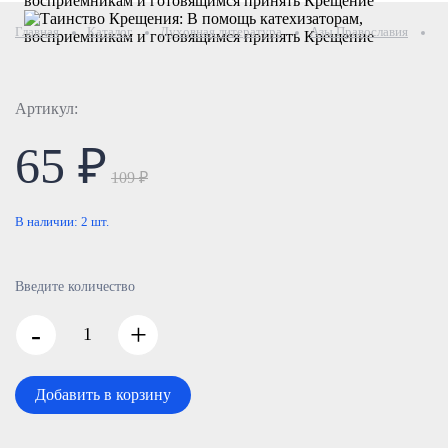
Главная
Каталог
Духовная литература
Азы Православия
Т
Артикул:
65 ₽
109 ₽
В наличии:
2
шт.
Введите количество
-
+
Добавить в корзину